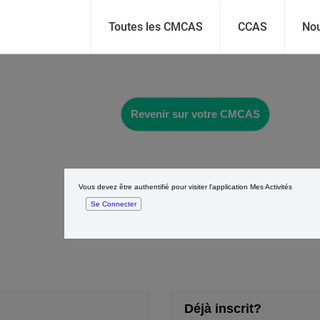
Toutes les CMCAS
CCAS
Nou
Revenir sur votre CMCAS
Vous devez être authentifié pour visiter l'application Mes Activités
Se Connecter
Déjà inscrit?