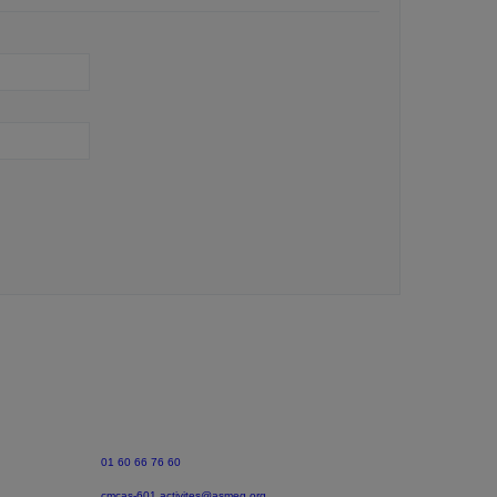
01 60 66 76 60
cmcas-601.activites@asmeg.org