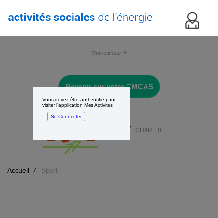
Mon compte
Revenir sur votre CMCAS
Vous devez être authentifié pour
visiter l'application Mes Activités
Se Connecter
CHAR:
0
Accueil
Sport