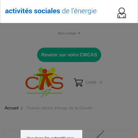
Mon compte
Revenir sur votre CMCAS
CHAR:
0
Accueil
Tickets pêche étangs de la Goutte
Vous devez être authentifié pour